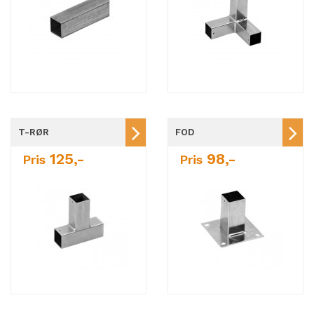
T-RØR
FOD
125,-
98,-
Pris
Pris