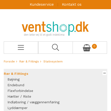
Kundeservice
Kontakt os
0
Forside
Rør & Fittings
Stativsystem
Rør & Fittings
Bøjning
Endebund
Flexforbindelse
Hætter / Riste
Indløbsring / væggennemføring
Lyddæmper