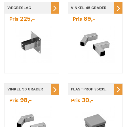
VÆGBESLAG
VINKEL 45 GRADER
225,-
89,-
Pris
Pris
VINKEL 90 GRADER
PLASTPROP 35X35MM
98,-
30,-
Pris
Pris