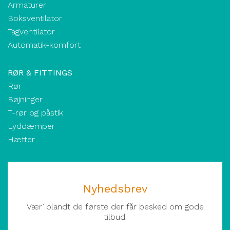
Armaturer
Boksventilator
Tagventilator
Automatik-komfort
RØR & FITTINGS
Rør
Bøjninger
T-rør og påstik
Lyddæmper
Hætter
Nyhedsbrev
Vær’ blandt de første der får besked om gode
tilbud.