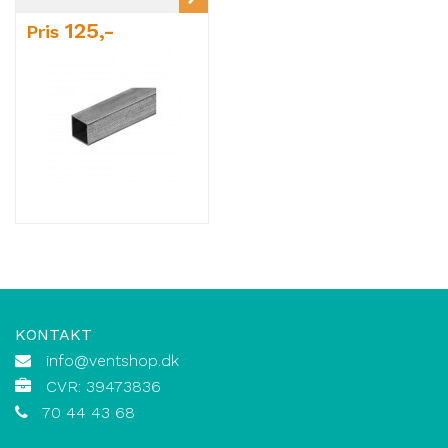
125,-
Pris
KONTAKT
info@ventshop.dk
CVR: 39473836
70 44 43 68