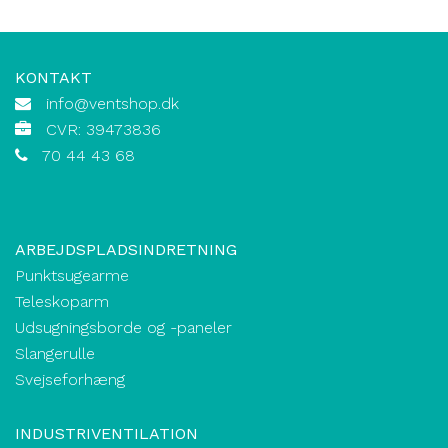
KONTAKT
info@ventshop.dk
CVR: 39473836
70 44 43 68
ARBEJDSPLADSINDRETNING
Punktsugearme
Teleskoparm
Udsugningsborde og -paneler
Slangerulle
Svejseforhæng
INDUSTRIVENTILATION