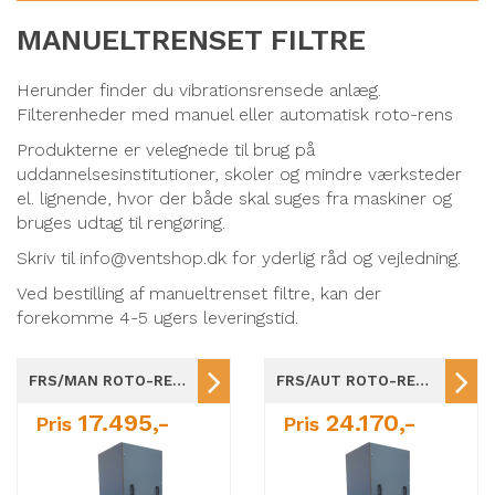
MANUELTRENSET FILTRE
Herunder finder du vibrationsrensede anlæg.
Filterenheder med manuel eller automatisk roto-rens
Produkterne er velegnede til brug på
uddannelsesinstitutioner, skoler og mindre værksteder
el. lignende, hvor der både skal suges fra maskiner og
bruges udtag til rengøring.
Skriv til info@ventshop.dk for yderlig råd og vejledning.
Ved bestilling af manueltrenset filtre, kan der
forekomme 4-5 ugers leveringstid.
FRS/MAN ROTO-RENS FILTERANLÆG 10 TIL 40 M2 FILTERAREAL
FRS/AUT ROTO-RENS FILTERANLÆG 10 TIL 40 M2 FILTERAREAL
17.495,-
24.170,-
Pris
Pris