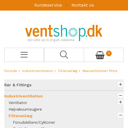
Kundeservice
Kontakt os
0
Forside
Industriventilation
Filteranlæg
Manueltrenset filtre
Rør & Fittings
Industriventilation
Ventilator
Højvakuumsugere
Filteranlæg
Forudskillere/Cykloner