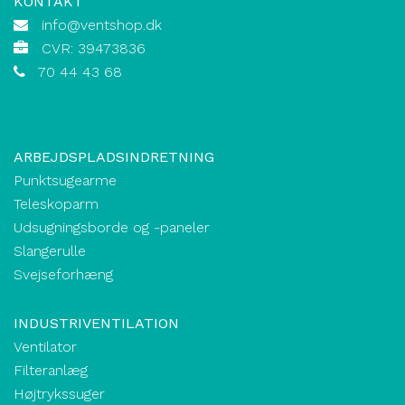
KONTAKT
info@ventshop.dk
CVR: 39473836
70 44 43 68
ARBEJDSPLADSINDRETNING
Punktsugearme
Teleskoparm
Udsugningsborde og -paneler
Slangerulle
Svejseforhæng
INDUSTRIVENTILATION
Ventilator
Filteranlæg
Højtrykssuger