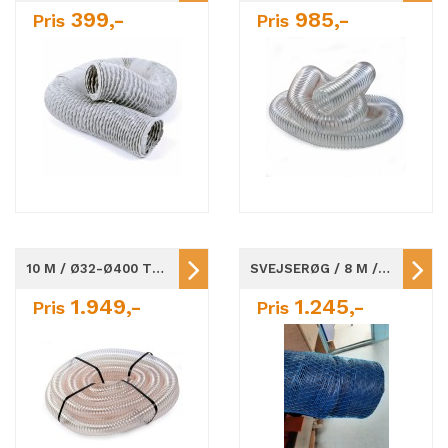
399,-
985,-
Pris
Pris
10 M / Ø32-Ø400 TRANSPARANT VENTILATIONSSLANGE
SVEJSERØG / 8 M / Ø75-Ø200 / BLÅ
1.949,-
1.245,-
Pris
Pris