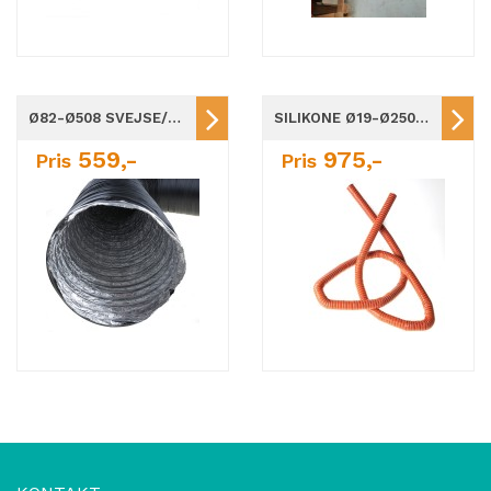
Ø82-Ø508 SVEJSE/VARMLUFTSLANGE / 10 METER
SILIKONE Ø19-Ø250MM / 4 M RL. VENTILATIONSSLANGE/HØJTEMPERATUR.
559,-
975,-
Pris
Pris