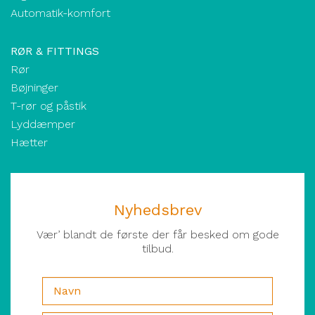
Automatik-komfort
RØR & FITTINGS
Rør
Bøjninger
T-rør og påstik
Lyddæmper
Hætter
Nyhedsbrev
Vær’ blandt de første der får besked om gode
tilbud.