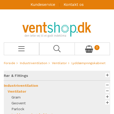
Kundeservice
Kontakt os
0
Forside
Industriventilation
Ventilator
Lyddæmpningskabinet
Rør & Fittings
Industriventilation
Ventilator
Gram
Geovent
Parlock