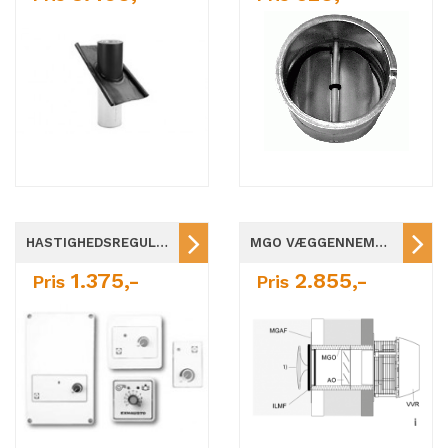
HASTIGHEDSREGULATOR EFC TRINLØS
MGO VÆGGENNEMFØRING Ø160-Ø315
1.375,-
2.855,-
Pris
Pris