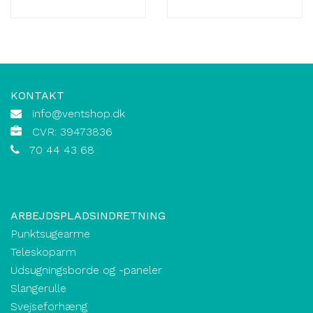
KONTAKT
info@ventshop.dk
CVR: 39473836
70 44 43 68
ARBEJDSPLADSINDRETNING
Punktsugearme
Teleskoparm
Udsugningsborde og -paneler
Slangerulle
Svejseforhæng