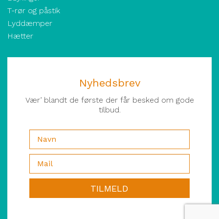
T-rør og påstik
Lyddæmper
Hætter
Nyhedsbrev
Vær’ blandt de første der får besked om gode
tilbud.
TILMELD