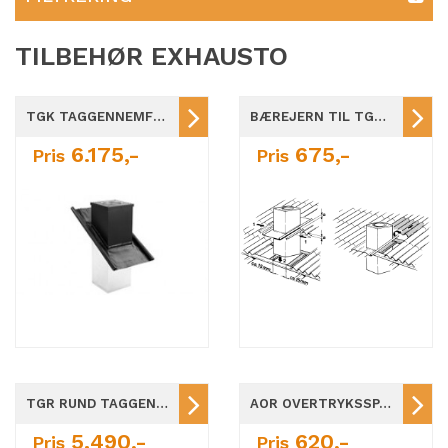
TILBEHØR EXHAUSTO
TGK TAGGENNEMFØRING Ø160-Ø450MM
BÆREJERN TIL TGK/TGR TAGGENNEMFØRING Ø160-Ø450
6.175,-
675,-
Pris
Pris
TGR RUND TAGGENNEMFØRING Ø160-Ø400
AOR OVERTRYKSSPJÆLD Ø160-Ø450
5.490,-
620,-
Pris
Pris