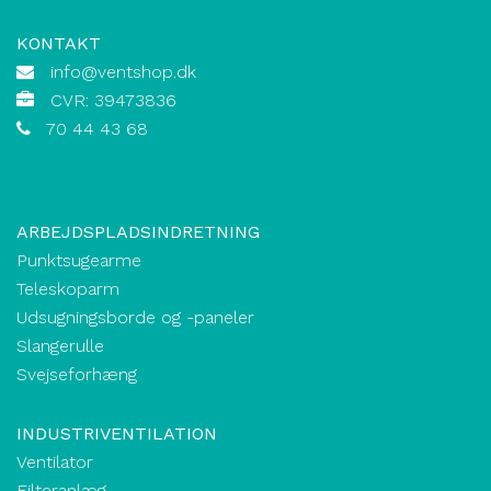
KONTAKT
info@ventshop.dk
CVR: 39473836
70 44 43 68
ARBEJDSPLADSINDRETNING
Punktsugearme
Teleskoparm
Udsugningsborde og -paneler
Slangerulle
Svejseforhæng
INDUSTRIVENTILATION
Ventilator
Filteranlæg