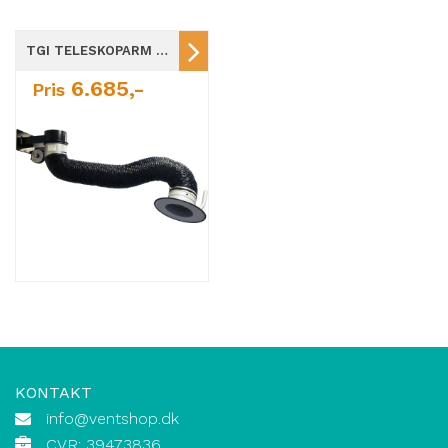
TGI TELESKOPARM / 2-7M / Ø160
6.685,-
Pris
KONTAKT
info@ventshop.dk
CVR: 39473836