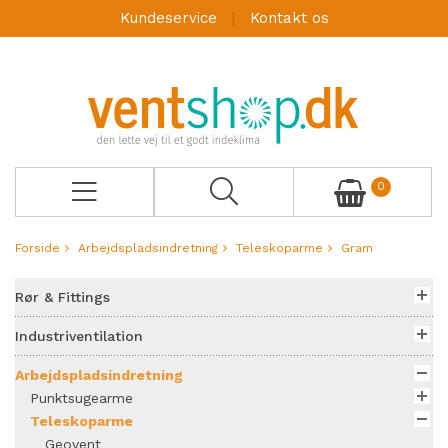
Kundeservice
Kontakt os
0
Forside
Arbejdspladsindretning
Teleskoparme
Gram
Rør & Fittings
Industriventilation
Arbejdspladsindretning
Punktsugearme
Teleskoparme
Geovent