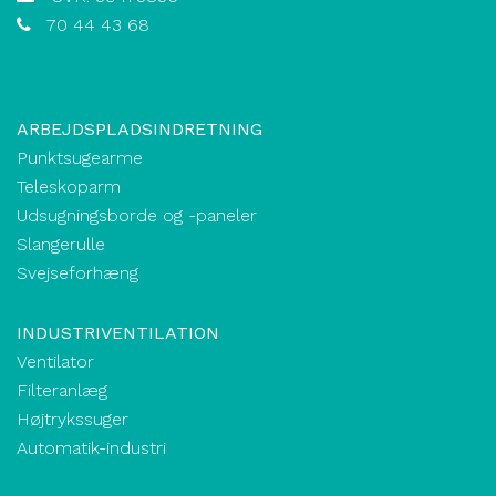
70 44 43 68
ARBEJDSPLADSINDRETNING
Punktsugearme
Teleskoparm
Udsugningsborde og -paneler
Slangerulle
Svejseforhæng
INDUSTRIVENTILATION
Ventilator
Filteranlæg
Højtrykssuger
Automatik-industri