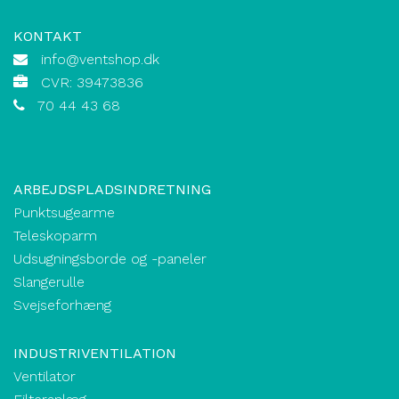
KONTAKT
info@ventshop.dk
CVR: 39473836
70 44 43 68
ARBEJDSPLADSINDRETNING
Punktsugearme
Teleskoparm
Udsugningsborde og -paneler
Slangerulle
Svejseforhæng
INDUSTRIVENTILATION
Ventilator