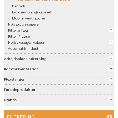
Tilbehør Geovent ventilator
Parlock
Lyddæmpningskabinet
Mobile ventilatorer
Højvakuumsugere
Filteranlæg
Filter / Løse
Højtrykssuger-vakuum
Automatik-industri
Arbejdspladsindretning
Komfortventilation
Flexslanger
Forsideprodukter
Brands
FILTRERING