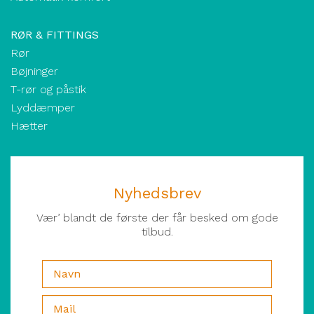
RØR & FITTINGS
Rør
Bøjninger
T-rør og påstik
Lyddæmper
Hætter
Nyhedsbrev
Vær’ blandt de første der får besked om gode
tilbud.