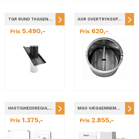
TGR RUND TAGGENNEMFØRING Ø160-Ø400
AOR OVERTRYKSSPJÆLD Ø160-Ø450
5.490,-
620,-
Pris
Pris
HASTIGHEDSREGULATOR EFC TRINLØS
MGO VÆGGENNEMFØRING Ø160-Ø315
1.375,-
2.855,-
Pris
Pris