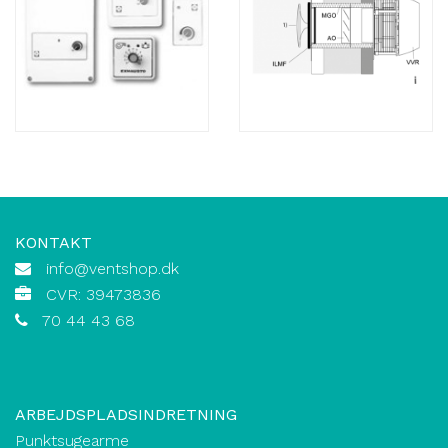
KONTAKT
info@ventshop.dk
CVR: 39473836
70 44 43 68
ARBEJDSPLADSINDRETNING
Punktsugearme