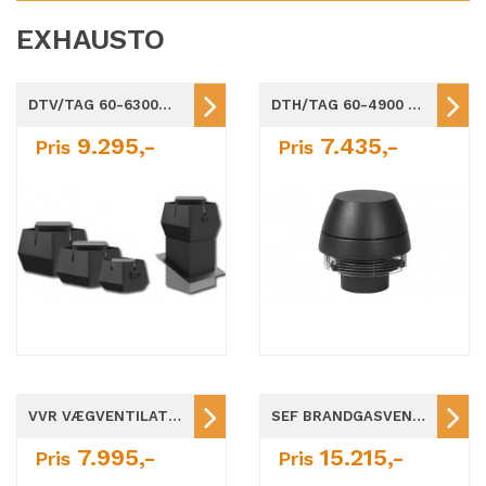
EXHAUSTO
DTV/TAG 60-6300M3H / Ø160-Ø400MM
DTH/TAG 60-4900 M3/H / Ø160-Ø400MM
9.295,-
7.435,-
Pris
Pris
VVR VÆGVENTILATOR Ø160-Ø315
SEF BRANDGASVENTILATOR / TAGVENTILATOR Ø250-Ø450
7.995,-
15.215,-
Pris
Pris