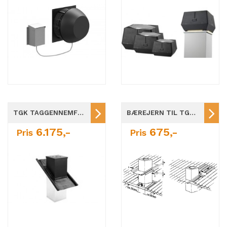
TGK TAGGENNEMFØRING Ø160-Ø450MM
BÆREJERN TIL TGK/TGR TAGGENNEMFØRING Ø160-Ø450
6.175,-
675,-
Pris
Pris