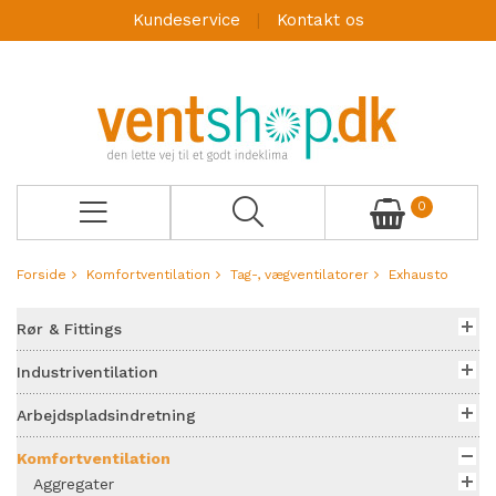
Kundeservice
Kontakt os
0
Forside
Komfortventilation
Tag-, vægventilatorer
Exhausto
Rør & Fittings
Industriventilation
Arbejdspladsindretning
Komfortventilation
Aggregater