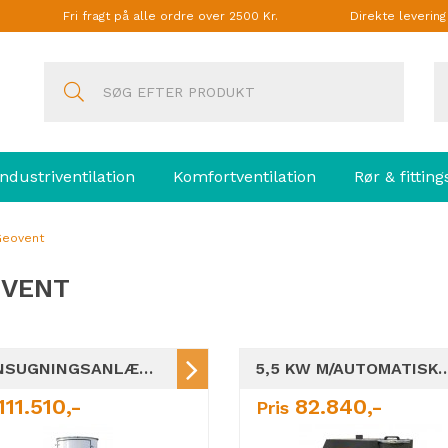
Fri fragt på alle ordre over 2500 Kr.
Direkte leverin
Industriventilation
Komfortventilation
Rør & fitting
eovent
VENT
SPÅNSUGNINGSANLÆG GEOJET WE-5,5KW PLUN´N PLAY UNIT
5,5 KW M/AUTOMATISK TRYKLUFTRENSESYSTEM / HVU 
111.510,-
82.840,-
Pris