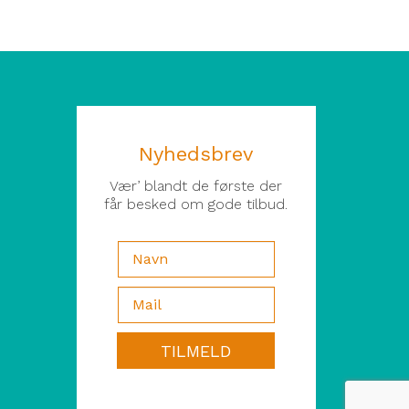
Nyhedsbrev
Vær’ blandt de første der
får besked om gode tilbud.
TILMELD