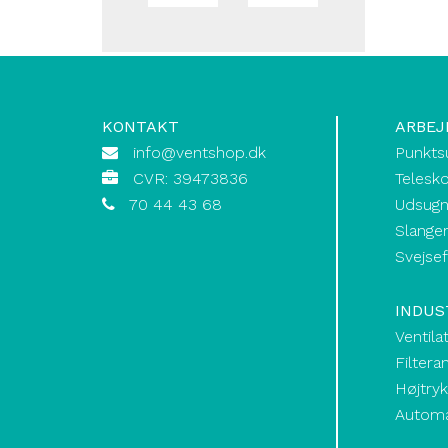
KONTAKT
ARBEJ
info@ventshop.dk
Punkts
CVR: 39473836
Telesk
70 44 43 68
Udsugn
Slanger
Svejse
INDUS
Ventila
Filtera
Højtry
Automat