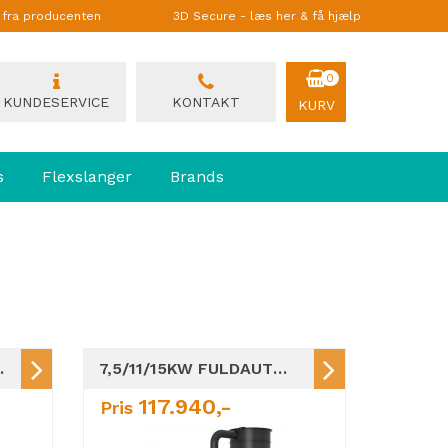
g fra producenten
3D Secure - læs her & få hjælp
0
KUNDESERVICE
KONTAKT
KURV
s
Flexslanger
Brands
LITE HØJVAKUUMANLÆG
7,5/11/15KW FULDAUTOMATISK TRYKLUFTFILTRERING / HVU HØJVAKUUMANLÆG
117.940,-
Pris