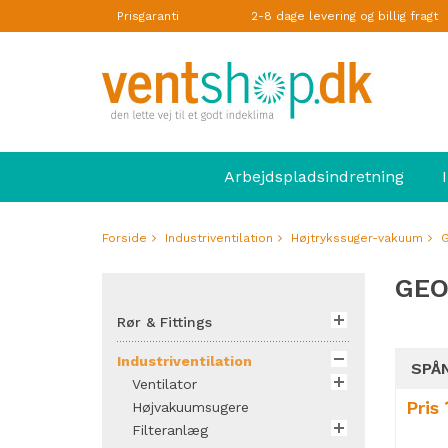
Prisgaranti
2-8 dage levering og billig fragt
Arbejdspladsindretning
Forside
Industriventilation
Højtrykssuger-vakuum
G
GEO
Rør & Fittings
Industriventilation
Ventilator
Pris
Højvakuumsugere
Filteranlæg