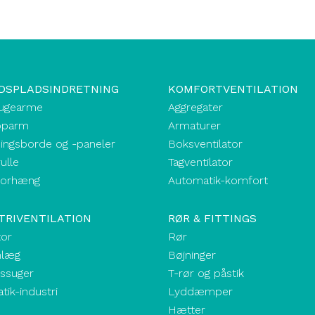
DSPLADSINDRETNING
KOMFORTVENTILATION
ugearme
Aggregater
oparm
Armaturer
ingsborde og -paneler
Boksventilator
ulle
Tagventilator
forhæng
Automatik-komfort
TRIVENTILATION
RØR & FITTINGS
tor
Rør
nlæg
Bøjninger
kssuger
T-rør og påstik
ik-industri
Lyddæmper
Hætter