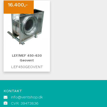
16.400,-
LEF/MEF 450-630
Geovent
LEF450GEOVENT
KONTAKT
info@ventshop.dk
CVR: 39473836