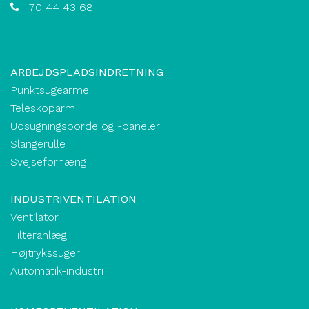
70 44 43 68
ARBEJDSPLADSINDRETNING
Punktsugearme
Teleskoparm
Udsugningsborde og -paneler
Slangerulle
Svejseforhæng
INDUSTRIVENTILATION
Ventilator
Filteranlæg
Højtrykssuger
Automatik-industri