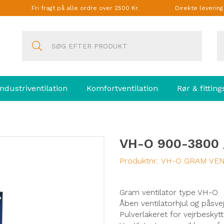
Fri fragt på alle ordre over 2500 Kr.
Direkte leverin
Industriventilation
Komfortventilation
Rør & fitting
VH-O 900-3800
Produktnr.:
VH-O GRAM VEN
Gram ventilator type VH-O
Åben ventilatorhjul og påsve
Pulverlakeret for vejrbesky