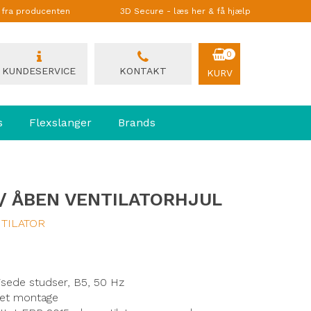
g fra producenten
3D Secure - læs her & få hjælp
0
KUNDESERVICE
KONTAKT
KURV
s
Flexslanger
Brands
 / ÅBEN VENTILATORHJUL
TILATOR
jsede studser, B5, 50 Hz
ttet montage