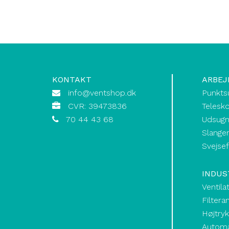
KONTAKT
ARBEJ
info@ventshop.dk
Punkts
CVR: 39473836
Telesk
70 44 43 68
Udsugn
Slanger
Svejse
INDUS
Ventila
Filtera
Højtry
Automat