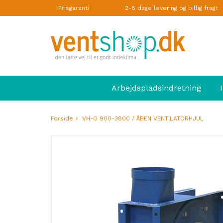
Prisgaranti
2-8 dage levering og billig fragt
Arbejdspladsindretning
Forside
VH-O 900-3800 / ÅBEN VENTILATORHJUL