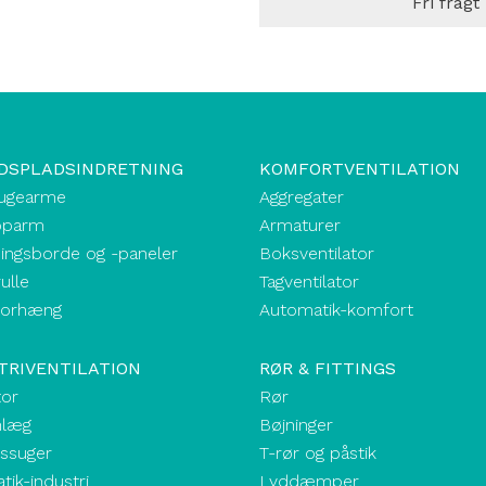
Fri fragt
DSPLADSINDRETNING
KOMFORTVENTILATION
ugearme
Aggregater
oparm
Armaturer
ingsborde og -paneler
Boksventilator
ulle
Tagventilator
forhæng
Automatik-komfort
TRIVENTILATION
RØR & FITTINGS
tor
Rør
nlæg
Bøjninger
kssuger
T-rør og påstik
ik-industri
Lyddæmper