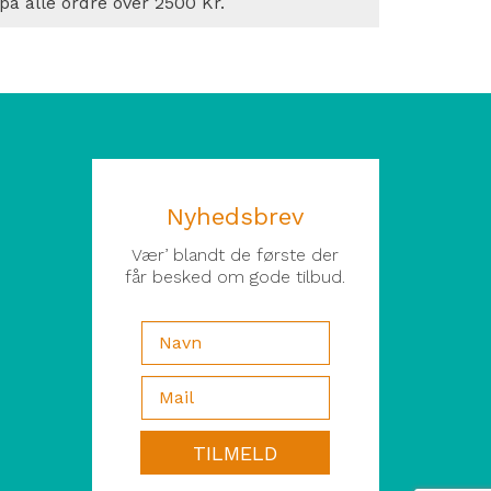
 på alle ordre over 2500 Kr.
Nyhedsbrev
Vær’ blandt de første der
får besked om gode tilbud.
TILMELD