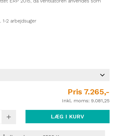
attet ERP 2015, da ventilatoren anvendes som
. 1-2 arbejdsuger
Pris
7.265,-
Inkl. moms:
9.081,25
LÆG I KURV