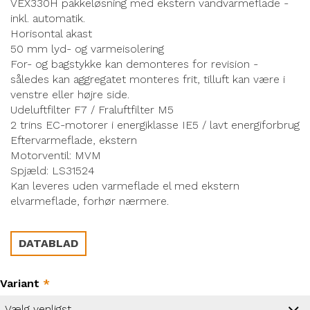
VEX330H pakkeløsning med ekstern vandvarmeflade -
inkl. automatik.
Horisontal akast
50 mm lyd- og varmeisolering
For- og bagstykke kan demonteres for revision -
således kan aggregatet monteres frit, tilluft kan være i
venstre eller højre side.
Udeluftfilter F7 / Fraluftfilter M5
2 trins EC-motorer i energiklasse IE5 / lavt energiforbrug
Eftervarmeflade, ekstern
Motorventil: MVM
Spjæld: LS31524
Kan leveres uden varmeflade el med ekstern
elvarmeflade, forhør nærmere.
DATABLAD
Variant
*