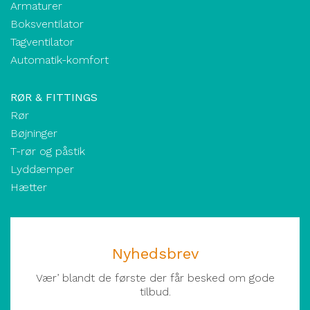
Armaturer
Boksventilator
Tagventilator
Automatik-komfort
RØR & FITTINGS
Rør
Bøjninger
T-rør og påstik
Lyddæmper
Hætter
Nyhedsbrev
Vær’ blandt de første der får besked om gode
tilbud.