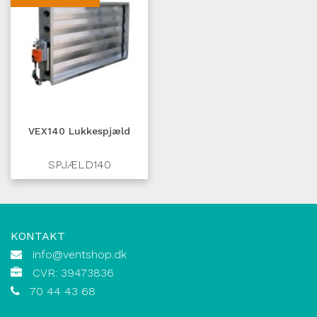
VEX140 Lukkespjæld
SPJÆLD140
KONTAKT
info@ventshop.dk
CVR: 39473836
70 44 43 68