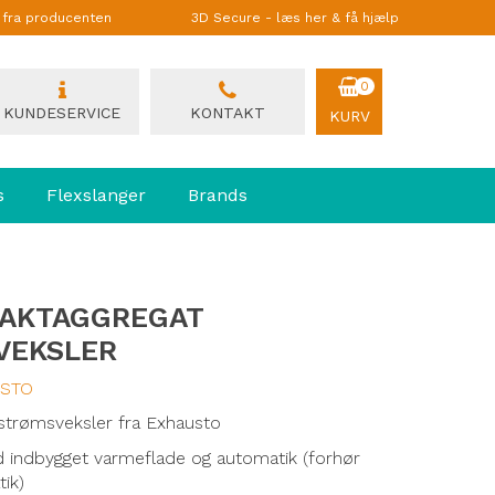
g fra producenten
3D Secure - læs her & få hjælp
0
KUNDESERVICE
KONTAKT
KURV
s
Flexslanger
Brands
PAKTAGGREGAT
VEKSLER
USTO
rømsveksler fra Exhausto
indbygget varmeflade og automatik (forhør
ik)