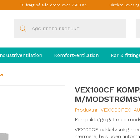
Fri fragt på alle ordre over 2500 Kr.
Direkte leverin
Industriventilation
Komfortventilation
Rør & fitting
ler
VEX100CF KOM
M/MODSTRØMS
Produktnr.:
VEX100CFEXHA
Kompaktaggregat med modst
VEX100CF pakkeløsning med 
nærmere, hvis uden automat