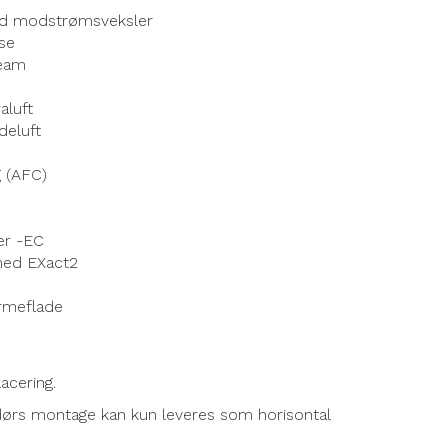
ed modstrømsveksler
lse
ream
aluft
deluft
g (AFC)
er -EC
 med EXact2
rmeflade
acering.
dørs montage kan kun leveres som horisontal