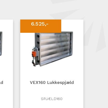
6.525,-
ld
VEX160 Lukkespjæld
SPJÆLD160