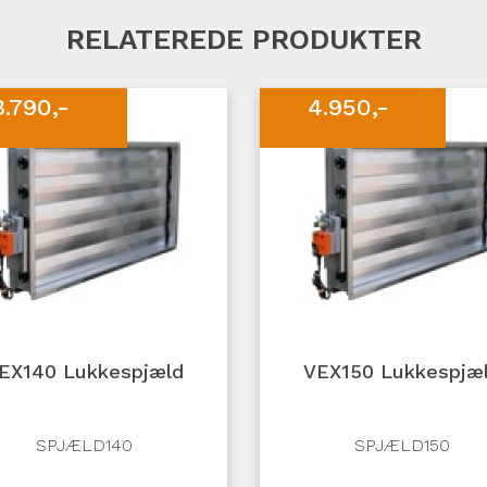
RELATEREDE PRODUKTER
3.790,-
4.950,-
EX140 Lukkespjæld
VEX150 Lukkespjæ
SPJÆLD140
SPJÆLD150