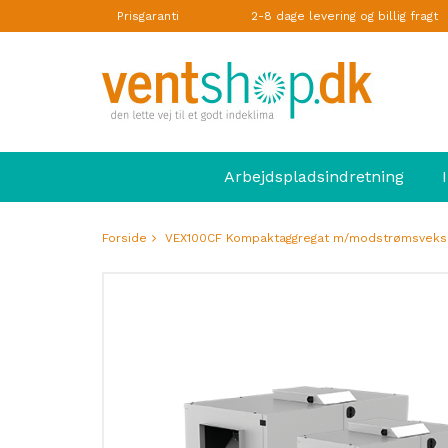
Prisgaranti
2-8 dage levering og billig fragt
Arbejdspladsindretning
Forside
VEX100CF Kompaktaggregat m/modstrømsveks