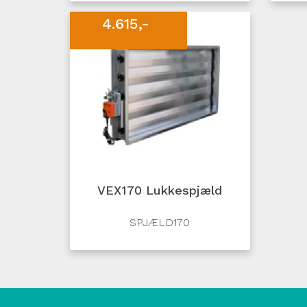
4.615,-
VEX170 Lukkespjæld
SPJÆLD170