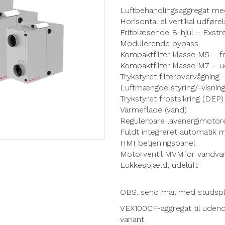
Luftbehandlingsaggregat m
Horisontal el vertikal udføre
Fritblæsende B-hjul – Exst
Modulerende bypass
Kompaktfilter klasse M5 – fr
Kompaktfilter klasse M7 – u
Trykstyret filterovervågning
Luftmængde styring/-visnin
Trykstyret frostsikring (DEP)
Varmeflade (vand)
Regulerbare lavenergimotor
Fuldt integreret automatik
HMI betjeningspanel
Motorventil MVMfor vandva
Lukkespjæld, udeluft
OBS. send mail med studspl
VEX100CF-aggregat til uden
variant.