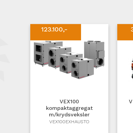
123.100,-
VEX100
V
kompaktaggregat
m/krydsveksler
VEX100EXHAUSTO