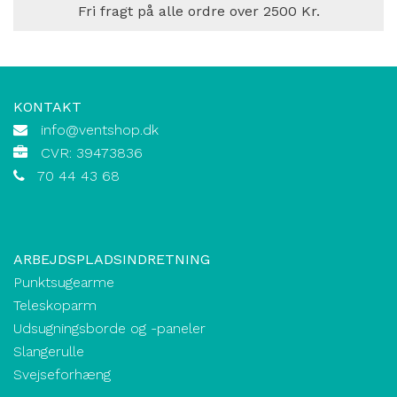
Fri fragt på alle ordre over 2500 Kr.
KONTAKT
info@ventshop.dk
CVR: 39473836
70 44 43 68
ARBEJDSPLADSINDRETNING
Punktsugearme
Teleskoparm
Udsugningsborde og -paneler
Slangerulle
Svejseforhæng