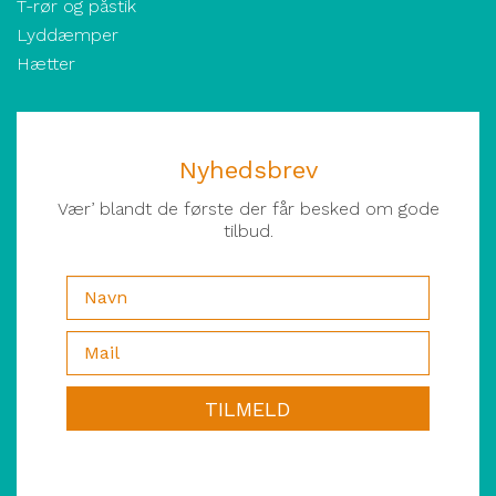
T-rør og påstik
Lyddæmper
Hætter
Nyhedsbrev
Vær’ blandt de første der får besked om gode
tilbud.
TILMELD