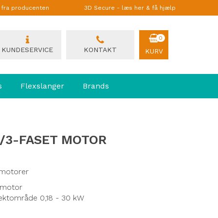
g fra producenten
3D Secure - læs her & få hjælp
0
KUNDESERVICE
KONTAKT
KURV
s
Flexslanger
Brands
./3-FASET MOTOR
 motorer
s motor
ffektområde 0,18 - 30 kW