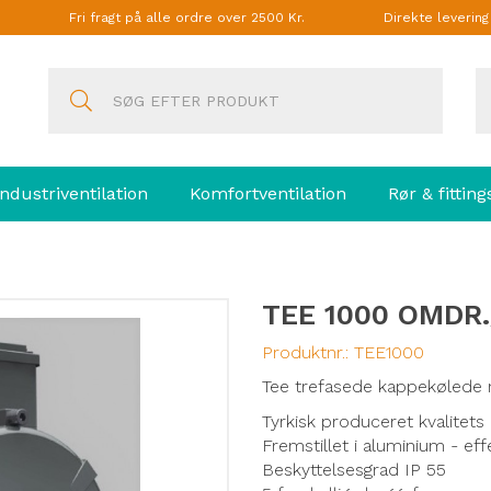
Fri fragt på alle ordre over 2500 Kr.
Direkte leverin
Industriventilation
Komfortventilation
Rør & fitting
TEE 1000 OMDR
Produktnr.:
TEE1000
Tee trefasede kappekølede
Tyrkisk produceret kvalitet
Fremstillet i aluminium - e
Beskyttelsesgrad IP 55