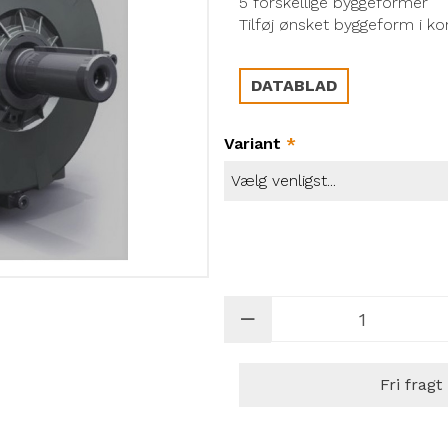
5 forskellige byggeformer
Tilføj ønsket byggeform i ko
DATABLAD
Variant
*
Fri fragt