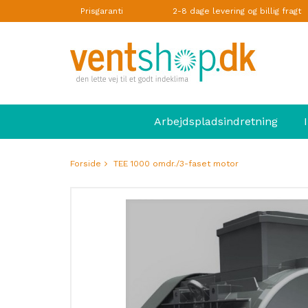
Prisgaranti
2-8 dage levering og billig fragt
Arbejdspladsindretning
Forside
TEE 1000 omdr./3-faset motor