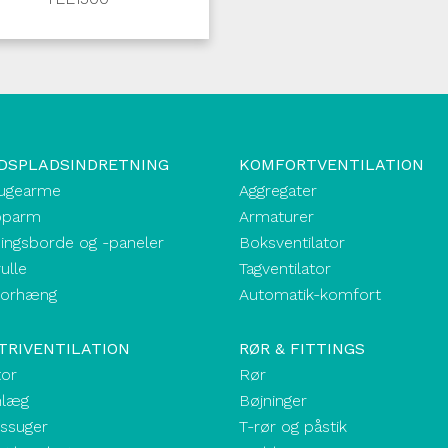
DSPLADSINDRETNING
KOMFORTVENTILATION
ugearme
Aggregater
oparm
Armaturer
ingsborde og -paneler
Boksventilator
ulle
Tagventilator
forhæng
Automatik-komfort
TRIVENTILATION
RØR & FITTINGS
tor
Rør
nlæg
Bøjninger
kssuger
T-rør og påstik