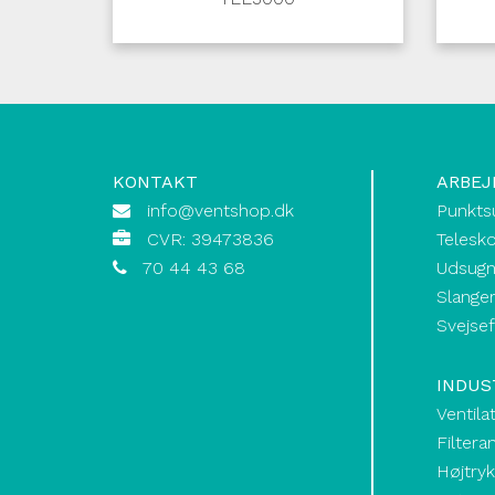
KONTAKT
ARBEJ
info@ventshop.dk
Punkts
CVR: 39473836
Telesk
70 44 43 68
Udsugn
Slanger
Svejse
INDUS
Ventila
Filtera
Højtry