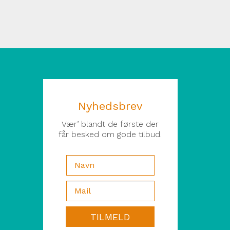
Nyhedsbrev
Vær’ blandt de første der
får besked om gode tilbud.
TILMELD