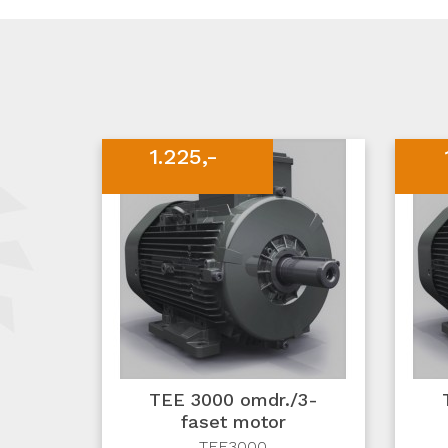
1.225,-
TEE 3000 omdr./3-
faset motor
TEE3000