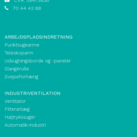
CVR: 39473836
70 44 43 68
ARBEJDSPLADSINDRETNING
Punktsugearme
Teleskoparm
Udsugningsborde og -paneler
Slangerulle
Svejseforhæng
INDUSTRIVENTILATION
Ventilator
Filteranlæg
Højtrykssuger
Automatik-industri