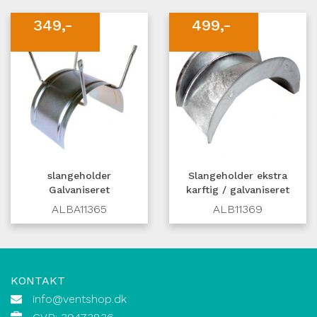
349,-
499,-
slangeholder
Slangeholder ekstra
Galvaniseret
karftig / galvaniseret
ALBA11365
ALB11369
KONTAKT
info@ventshop.dk