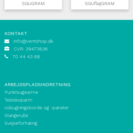
SGUGRAM
SGUfløjGRAM
KONTAKT
info@ventshop.dk
CVR: 39473836
70 44 43 68
ARBEJDSPLADSINDRETNING
Punktsugearme
Teleskoparm
Udsugningsborde og -paneler
Slangerulle
Svejseforhæng