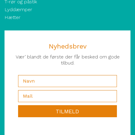
T-rør og påstik
Lyddæmper
Hætter
Nyhedsbrev
Vær’ blandt de første der får besked om gode
tilbud.
TILMELD