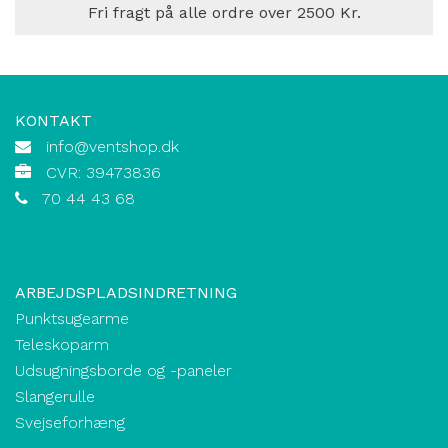
Fri fragt på alle ordre over 2500 Kr.
KONTAKT
info@ventshop.dk
CVR: 39473836
70 44 43 68
ARBEJDSPLADSINDRETNING
Punktsugearme
Teleskoparm
Udsugningsborde og -paneler
Slangerulle
Svejseforhæng