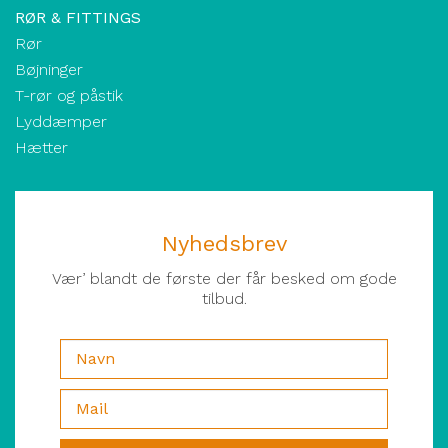
RØR & FITTINGS
Rør
Bøjninger
T-rør og påstik
Lyddæmper
Hætter
Nyhedsbrev
Vær’ blandt de første der får besked om gode
tilbud.