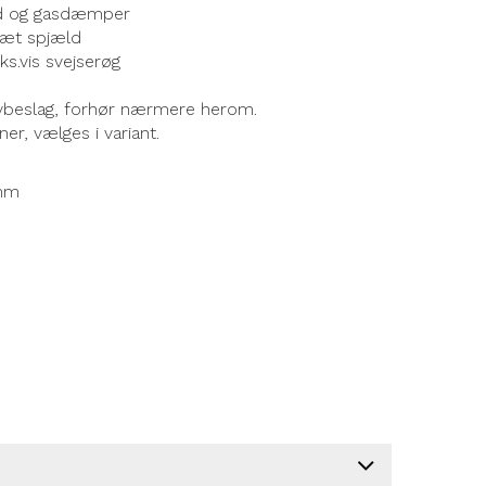
ed og gasdæmper
tæt spjæld
s.vis svejserøg
lvbeslag, forhør nærmere herom.
r, vælges i variant.
 mm