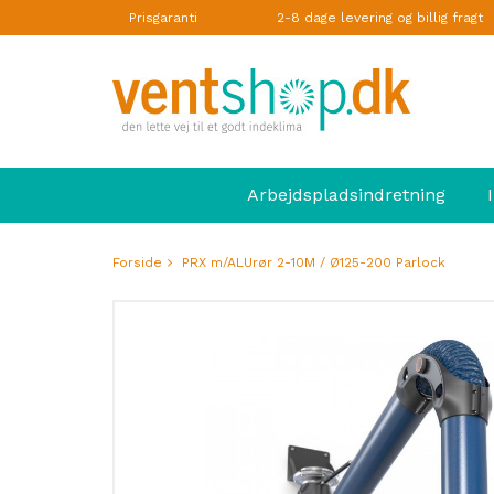
Prisgaranti
2-8 dage levering og billig fragt
Arbejdspladsindretning
Forside
PRX m/ALUrør 2-10M / Ø125-200 Parlock