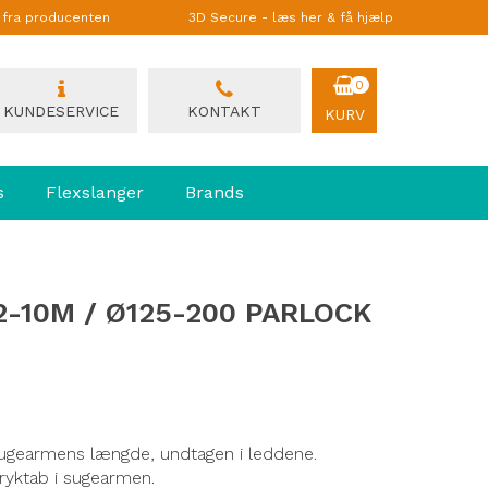
g fra producenten
3D Secure - læs her & få hjælp
0
KUNDESERVICE
KONTAKT
KURV
s
Flexslanger
Brands
-10M / Ø125-200 PARLOCK
sugearmens længde, undtagen i leddene.
 tryktab i sugearmen.