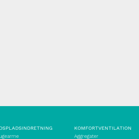
DSPLADSINDRETNING
KOMFORTVENTILATION
ugearme
Aggregater