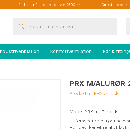
Fri fragt på alle ordre over 2500 Kr.
Direkte leverin
Industriventilation
Komfortventilation
Rør & fitting
PRX M/ALURØR 2
Produktnr.:
PRXparlock
Model PRX fra Parlock
Er forsynet med rør i hele 
Rør bevirker et relativt lavt