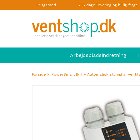
Prisgaranti
2-8 dage levering og billig fragt
Arbejdspladsindretning
Forside
PowerSmart II/III – Automatisk styring af ventil