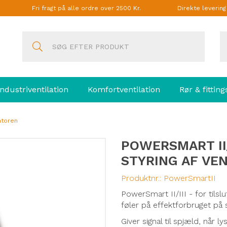
Fri fragt på alle ordre over 2500 Kr.
Direkte leverin
Industriventilation
Komfortventilation
Rør & fitting
atoren
POWERSMART II/
STYRING AF VE
Produktnr.:
PowerSmartII
PowerSmart II/III - for tilslu
føler på effektforbruget på 
Giver signal til spjæld, når 