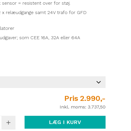
x sensor = resistent over for støj.
r. 2 x relæudgange samt 24V trafo for GFD
latorer
 udgaver; som CEE 16A, 32A eller 64A
Pris
2.990,-
Inkl. moms:
3.737,50
LÆG I KURV