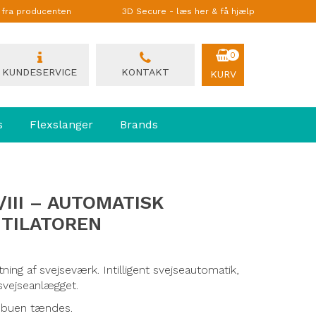
g fra producenten
3D Secure - læs her & få hjælp
0
KUNDESERVICE
KONTAKT
KURV
s
Flexslanger
Brands
III – AUTOMATISK
NTILATOREN
tning af svejseværk. Intilligent svejseautomatik,
svejseanlægget.
lysbuen tændes.