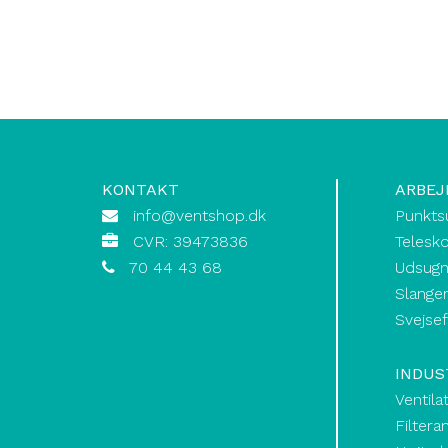
KONTAKT
ARBEJ
info@ventshop.dk
Punkts
CVR: 39473836
Telesk
70 44 43 68
Udsugn
Slanger
Svejse
INDUS
Ventila
Filtera