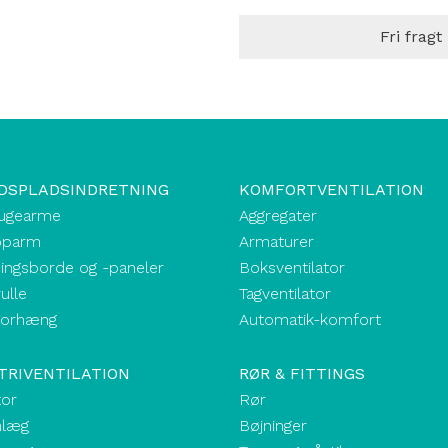
Fri fragt
DSPLADSINDRETNING
KOMFORTVENTILATION
ugearme
Aggregater
oparm
Armaturer
ingsborde og -paneler
Boksventilator
ulle
Tagventilator
forhæng
Automatik-komfort
TRIVENTILATION
RØR & FITTINGS
tor
Rør
nlæg
Bøjninger