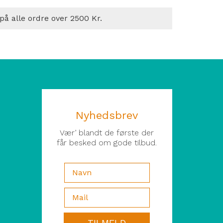
 på alle ordre over 2500 Kr.
Nyhedsbrev
Vær’ blandt de første der
får besked om gode tilbud.
TILMELD