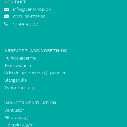
KONTAKT
info@ventshop.dk
CVR: 39473836
70 44 43 68
ARBEJDSPLADSINDRETNING
Punktsugearme
Teleskoparm
Udsugningsborde og -paneler
Slangerulle
Svejseforhæng
INDUSTRIVENTILATION
Ventilator
Filteranlæg
Højtrykssuger