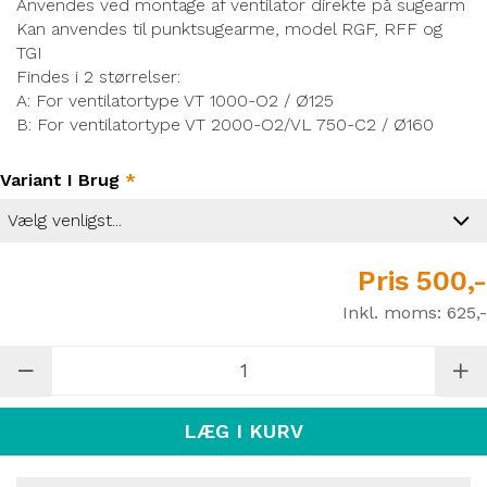
Anvendes ved montage af ventilator direkte på sugearm
Kan anvendes til punktsugearme, model RGF, RFF og
TGI
Findes i 2 størrelser:
A: For ventilatortype VT 1000-O2 / Ø125
B: For ventilatortype VT 2000-O2/VL 750-C2 / Ø160
Variant I Brug
*
Pris
500,-
Inkl. moms:
625,-
LÆG I KURV