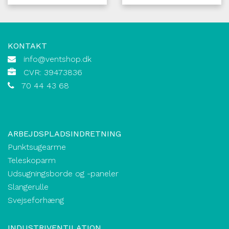
KONTAKT
info@ventshop.dk
CVR: 39473836
70 44 43 68
ARBEJDSPLADSINDRETNING
Punktsugearme
Teleskoparm
Udsugningsborde og -paneler
Slangerulle
Svejseforhæng
INDUSTRIVENTILATION