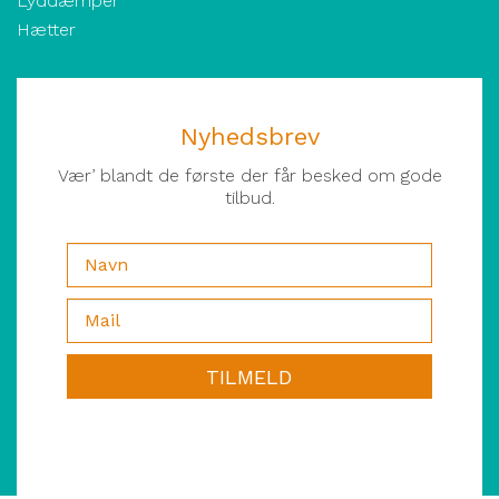
Lyddæmper
Hætter
Nyhedsbrev
Vær’ blandt de første der får besked om gode
tilbud.
TILMELD