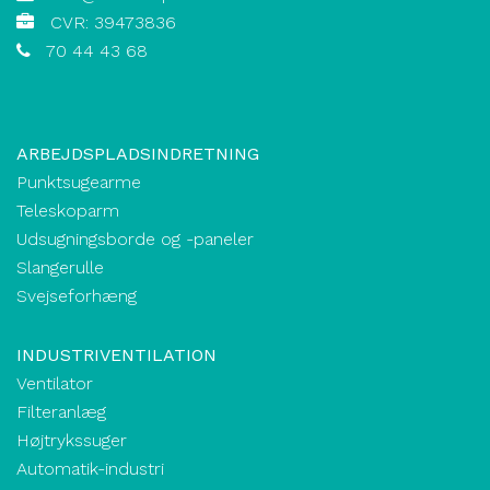
CVR: 39473836
70 44 43 68
ARBEJDSPLADSINDRETNING
Punktsugearme
Teleskoparm
Udsugningsborde og -paneler
Slangerulle
Svejseforhæng
INDUSTRIVENTILATION
Ventilator
Filteranlæg
Højtrykssuger
Automatik-industri