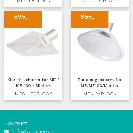
MES-PARLOCK
MEPH-PARLOCK
895,-
865,-
Klar firk. skærm for ME /
Rund sugeskærm for
ME 100 / Minitex
ME/ME100/Minitex
MESH-PARLOCK
MEK-PARLOCK
KONTAKT
info@ventshop.dk