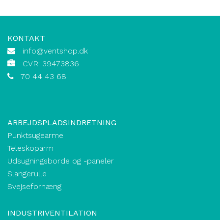
KONTAKT
info@ventshop.dk
CVR: 39473836
70 44 43 68
ARBEJDSPLADSINDRETNING
Punktsugearme
Teleskoparm
Udsugningsborde og -paneler
Slangerulle
Svejseforhæng
INDUSTRIVENTILATION