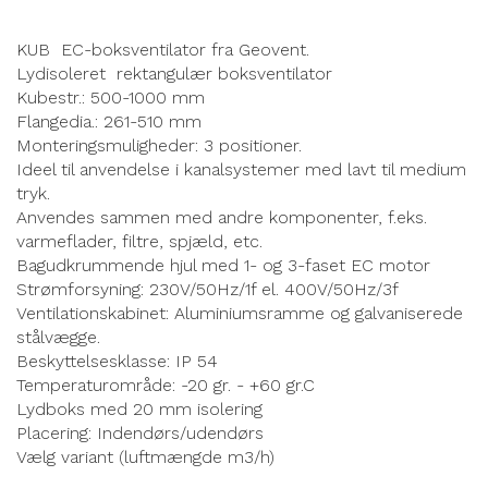
KUB EC-boksventilator fra Geovent.
Lydisoleret rektangulær boksventilator
Kubestr.: 500-1000 mm
Flangedia.: 261-510 mm
Monteringsmuligheder: 3 positioner.
Ideel til anvendelse i kanalsystemer med lavt til medium
tryk.
Anvendes sammen med andre komponenter, f.eks.
varmeflader, filtre, spjæld, etc.
Bagudkrummende hjul med 1- og 3-faset EC motor
Strømforsyning: 230V/50Hz/1f el. 400V/50Hz/3f
Ventilationskabinet: Aluminiumsramme og galvaniserede
stålvægge.
Beskyttelsesklasse: IP 54
Temperaturområde: -20 gr. - +60 gr.C
Lydboks med 20 mm isolering
Placering: Indendørs/udendørs
Vælg variant (luftmængde m3/h)