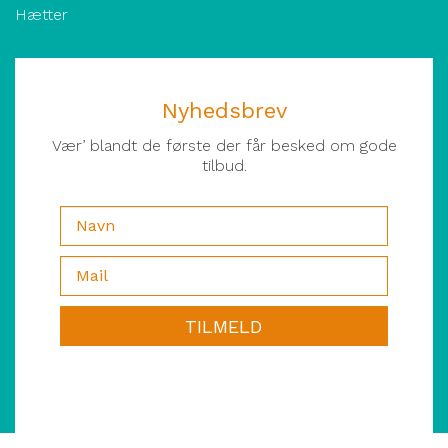
Hætter
Nyhedsbrev
Vær’ blandt de første der får besked om gode
tilbud.
TILMELD