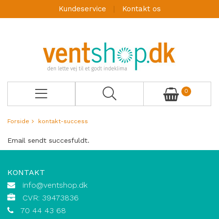
Kundeservice
Kontakt os
0
Forside
kontakt-success
Email sendt succesfuldt.
KONTAKT
info@ventshop.dk
CVR: 39473836
70 44 43 68