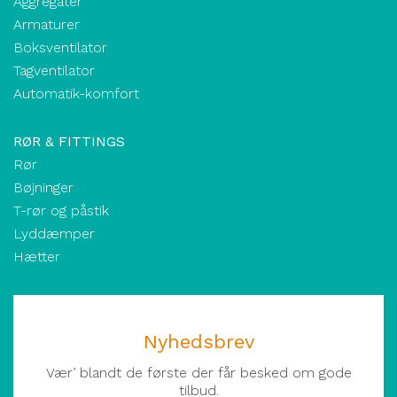
Aggregater
Armaturer
Boksventilator
Tagventilator
Automatik-komfort
RØR & FITTINGS
Rør
Bøjninger
T-rør og påstik
Lyddæmper
Hætter
Nyhedsbrev
Vær’ blandt de første der får besked om gode
tilbud.