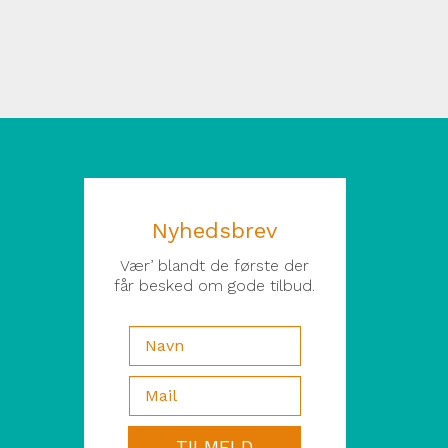
Nyhedsbrev
Vær’ blandt de første der
får besked om gode tilbud.
TILMELD