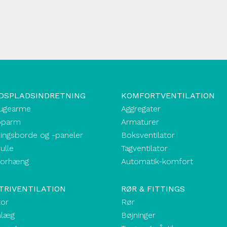
DSPLADSINDRETNING
KOMFORTVENTILATION
ugearme
Aggregater
oparm
Armaturer
ingsborde og -paneler
Boksventilator
ulle
Tagventilator
forhæng
Automatik-komfort
TRIVENTILATION
RØR & FITTINGS
tor
Rør
nlæg
Bøjninger