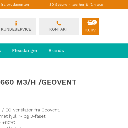
g fra producenten
3D Secure - læs her & få hjælp
0
KUNDESERVICE
KONTAKT
KURV
s
Flexslanger
Brands
6.660 M3/H /GEOVENT
 / EC-ventilator fra Geovent.
t hjul, 1- og 3-faset.
- +60ºC