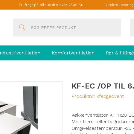
Fri fragt på alle ordre over 2500 Kr.
Direkte leverin
Industriventilation
Komfortventilation
Rør & fitting
KF-EC /OP TIL 
Produktnr.:
kfecgeovent
Køkkenventilator KF T120 EC
Med frem- eller bagudkrumme
Omgivelsestemperatur: -25 