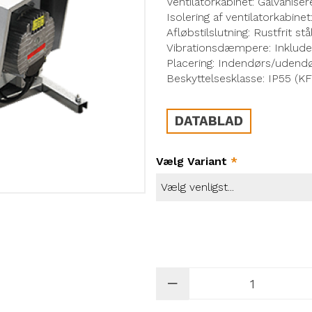
Ventilatorkabinet: Galvaniser
Isolering af ventilatorkabin
Afløbstilslutning: Rustfrit stå
Vibrationsdæmpere: Inklude
Placering: Indendørs/udend
Beskyttelsesklasse: IP55 (K
DATABLAD
Vælg Variant
*