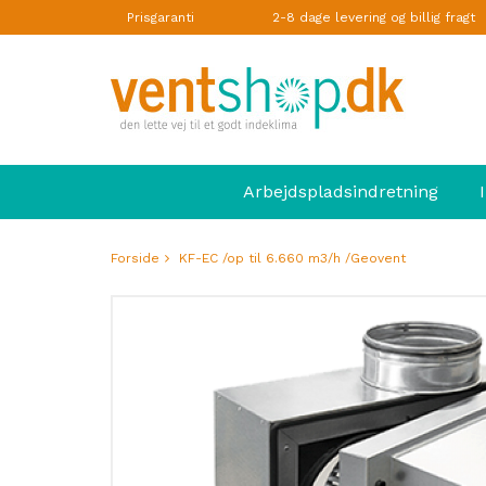
Prisgaranti
2-8 dage levering og billig fragt
Arbejdspladsindretning
Forside
KF-EC /op til 6.660 m3/h /Geovent