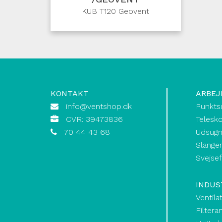
KUB T120 Geovent
KONTAKT
ARBEJ
info@ventshop.dk
Punkts
CVR: 39473836
Telesk
70 44 43 68
Udsugn
Slanger
Svejse
INDUS
Ventila
Filtera