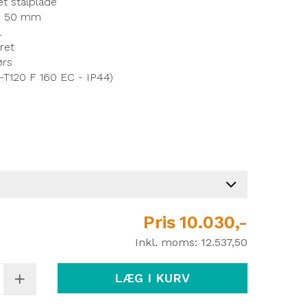
et stålplade
et: 50 mm
l
ret
ørs
F-T120 F 160 EC - IP44)
Pris
10.030,-
Inkl. moms:
12.537,50
LÆG I KURV