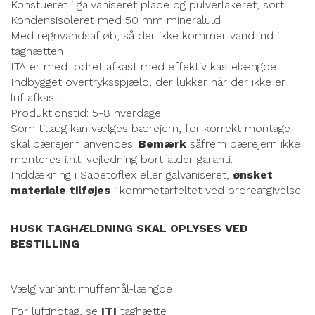
Konstueret i galvaniseret plade og pulverlakeret, sort
Kondensisoleret med 50 mm mineraluld
Med regnvandsafløb, så der ikke kommer vand ind i
taghætten
ITA er med lodret afkast med effektiv kastelængde
Indbygget overtryksspjæld, der lukker når der ikke er
luftafkast
Produktionstid: 5-8 hverdage.
Som tillæg kan vælges bærejern, for korrekt montage
skal bærejern anvendes.
Bemærk
såfrem bærejern ikke
monteres i.h.t. vejledning bortfalder garanti.
Inddækning i Sabetoflex eller galvaniseret,
ønsket
materiale tilføjes
i kommetarfeltet ved ordreafgivelse.
HUSK TAGHÆLDNING SKAL OPLYSES VED
BESTILLING
Vælg variant: muffemål-længde
For luftindtag, se
ITI
taghætte