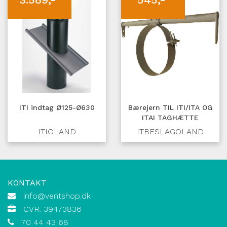
ITI indtag Ø125-Ø630
Bærejern TIL ITI/ITA OG
ITAI TAGHÆTTE
ITIOLAND
ITBESLAGOLAND
KONTAKT
info@ventshop.dk
CVR: 39473836
70 44 43 68