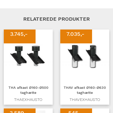
RELATEREDE PRODUKTER
3.745,-
7.035,-
THA afkast Ø160-Ø500
THAV afkast Ø160-Ø630
taghætte
taghætte
THAEXHAUSTO
THAVEXHAUSTO
3.589,-
545,-