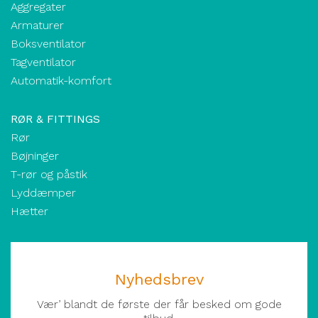
Aggregater
Armaturer
Boksventilator
Tagventilator
Automatik-komfort
RØR & FITTINGS
Rør
Bøjninger
T-rør og påstik
Lyddæmper
Hætter
Nyhedsbrev
Vær’ blandt de første der får besked om gode