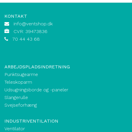
KONTAKT
info@ventshop.dk
CVR: 39473836
70 44 43 68
ARBEJDSPLADSINDRETNING
Punktsugearme
Teleskoparm
Udsugningsborde og -paneler
Slangerulle
Svejseforhæng
INDUSTRIVENTILATION
Ventilator