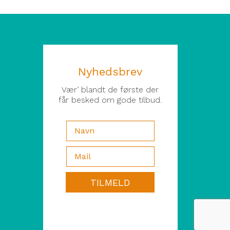
Nyhedsbrev
Vær’ blandt de første der
får besked om gode tilbud.
TILMELD