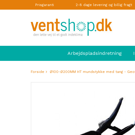
Prisgaranti
2-8 dage levering og billig fragt
Arbejdspladsindretning
Forside
Ø100-Ø200MM HT mundstykke med tang - Geo