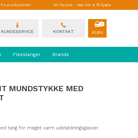
g fra producenten
3D Secure - læs her & få hjælp
0
KUNDESERVICE
KONTAKT
KURV
s
Flexslanger
Brands
HT MUNDSTYKKE MED
T
d tang for meget varm udstødningsgasser.