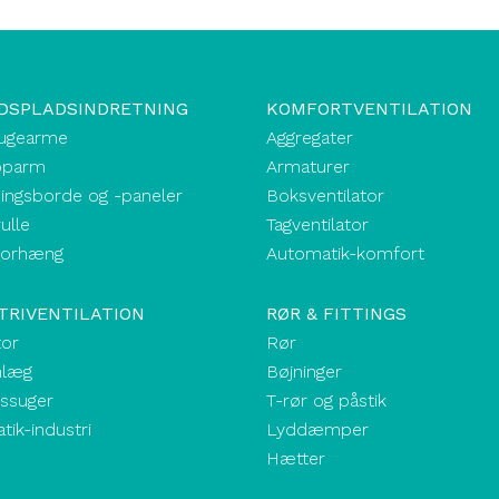
DSPLADSINDRETNING
KOMFORTVENTILATION
ugearme
Aggregater
oparm
Armaturer
ingsborde og -paneler
Boksventilator
ulle
Tagventilator
forhæng
Automatik-komfort
TRIVENTILATION
RØR & FITTINGS
tor
Rør
nlæg
Bøjninger
kssuger
T-rør og påstik
ik-industri
Lyddæmper
Hætter