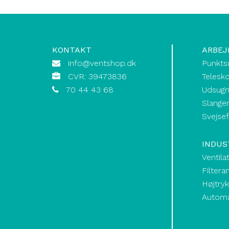
KONTAKT
ARBEJ
info@ventshop.dk
Punkts
CVR: 39473836
Telesk
70 44 43 68
Udsugn
Slanger
Svejse
INDUS
Ventila
Filtera
Højtry
Automat