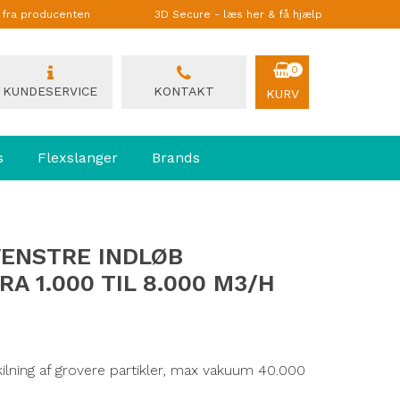
g fra producenten
3D Secure - læs her & få hjælp
0
KUNDESERVICE
KONTAKT
KURV
s
Flexslanger
Brands
VENSTRE INDLØB
 1.000 TIL 8.000 M3/H
kilning af grovere partikler, max vakuum 40.000