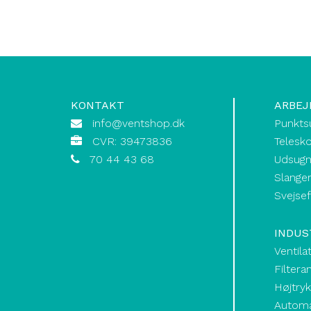
KONTAKT
ARBEJ
info@ventshop.dk
Punkts
CVR: 39473836
Telesk
70 44 43 68
Udsugn
Slanger
Svejse
INDUS
Ventila
Filtera
Højtry
Automat