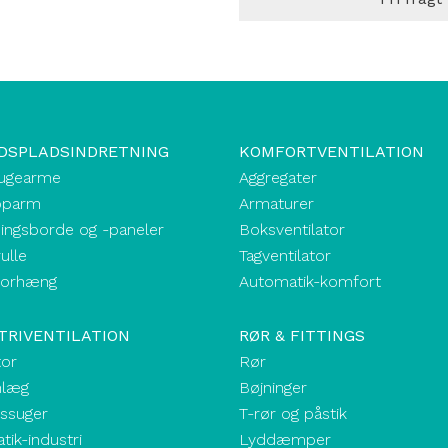
DSPLADSINDRETNING
KOMFORTVENTILATION
ugearme
Aggregater
oparm
Armaturer
ingsborde og -paneler
Boksventilator
ulle
Tagventilator
forhæng
Automatik-komfort
TRIVENTILATION
RØR & FITTINGS
tor
Rør
nlæg
Bøjninger
kssuger
T-rør og påstik
ik-industri
Lyddæmper