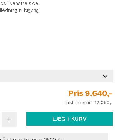
s i venstre side.
edning til bigbag
Pris
9.640,-
Inkl. moms:
12.050,-
LÆG I KURV
 på alle ordre over 2500 Kr.