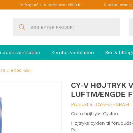
Fri fragt på alle ordre over 2500 Kr.
Direkte leverin
Industriventilation
Komfortventilation
Rør & fitting
00 til 8.000 m3/h
CY-V HØJTRYK 
LUFTMÆNGDE FRA
Produktnr.:
CY-V-v-i-GRAM
Gram højtryks Cyklon.
Højtryks cyklon til forududs
Pa.