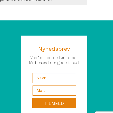
Nyhedsbrev
Vær’ blandt de første der
får besked om gode tilbud.
TILMELD