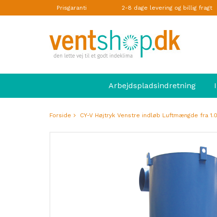
Prisgaranti
2-8 dage levering og billig fragt
Arbejdspladsindretning
Forside
CY-V Højtryk Venstre indløb Luftmængde fra 1.0