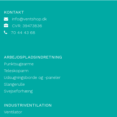
KONTAKT
info@ventshop.dk
CVR: 39473836
70 44 43 68
ARBEJDSPLADSINDRETNING
Punktsugearme
Teleskoparm
Udsugningsborde og -paneler
Slangerulle
Svejseforhæng
INDUSTRIVENTILATION
Ventilator