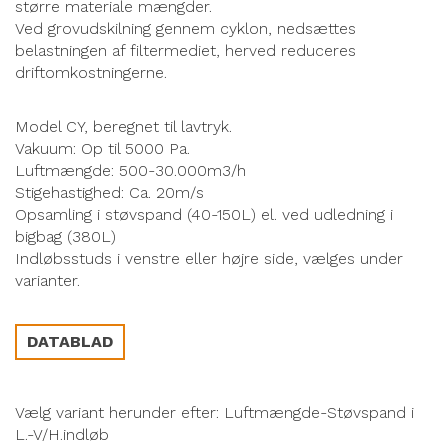
større materiale mængder.
Ved grovudskilning gennem cyklon, nedsættes
belastningen af filtermediet, herved reduceres
driftomkostningerne.
Model CY, beregnet til lavtryk.
Vakuum: Op til 5000 Pa.
Luftmængde: 500-30.000m3/h
Stigehastighed: Ca. 20m/s
Opsamling i støvspand (40-150L) el. ved udledning i
bigbag (380L)
Indløbsstuds i venstre eller højre side, vælges under
varianter.
DATABLAD
Vælg variant herunder efter: Luftmængde-Støvspand i
L.-V/H.indløb