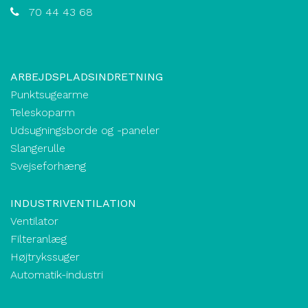
70 44 43 68
ARBEJDSPLADSINDRETNING
Punktsugearme
Teleskoparm
Udsugningsborde og -paneler
Slangerulle
Svejseforhæng
INDUSTRIVENTILATION
Ventilator
Filteranlæg
Højtrykssuger
Automatik-industri