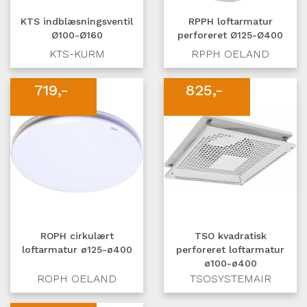
KTS indblæsningsventil
RPPH loftarmatur
Ø100-Ø160
perforeret Ø125-Ø400
KTS-KURM
RPPH OELAND
719,-
825,-
ROPH cirkulært
TSO kvadratisk
loftarmatur ø125-ø400
perforeret loftarmatur
ø100-ø400
ROPH OELAND
TSOSYSTEMAIR