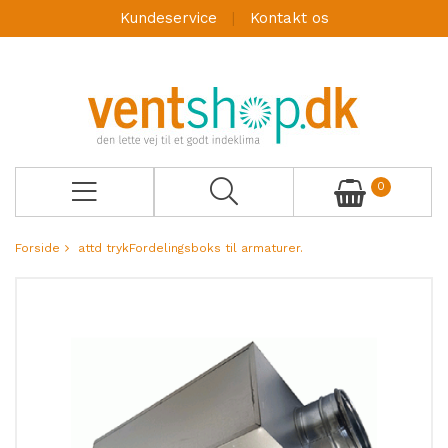
Kundeservice
Kontakt os
0
Forside
attd trykFordelingsboks til armaturer.