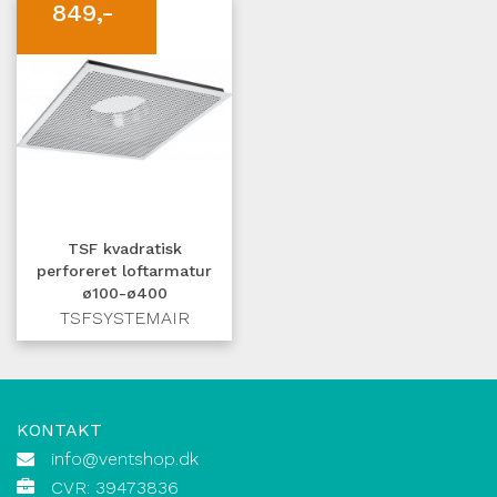
849,-
TSF kvadratisk
perforeret loftarmatur
ø100-ø400
TSFSYSTEMAIR
KONTAKT
info@ventshop.dk
CVR: 39473836