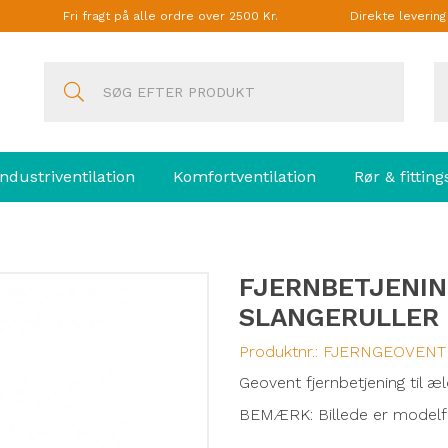
Fri fragt på alle ordre over 2500 Kr.
Direkte leverin
Industriventilation
Komfortventilation
Rør & fitting
FJERNBETJENIN
SLANGERULLER
Produktnr.:
FJERNGEOVENT
Geovent fjernbetjening til æl
BEMÆRK: Billede er modelfo