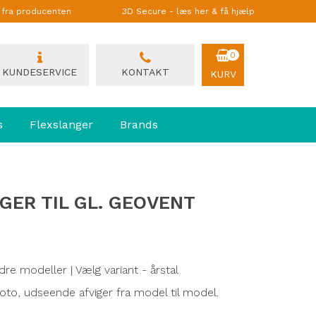
g fra producenten
3D Secure - læs her & få hjælp
0
KUNDESERVICE
KONTAKT
KURV
s
Flexslanger
Brands
GER TIL GL. GEOVENT
dre modeller | Vælg variant - årstal
to, udseende afviger fra model til model.