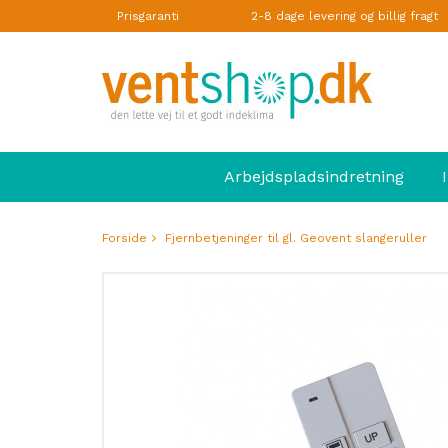
Prisgaranti
2-8 dage levering og billig fragt
Arbejdspladsindretning
Forside
Fjernbetjeninger til gl. Geovent slangeruller