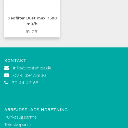
Geofilter Dust max. 1500
m3/h
15-051
KONTAKT
info@ventshop.dk
CVR: 39473836
70 44 43 68
ARBEJDSPLADSINDRETNING
Punktsugearme
Teleskoparm