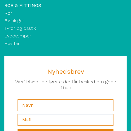
RØR & FITTINGS
Rør
Bøjninger
T-rør og påstik
Lyddæmper
Hætter
Nyhedsbrev
Vær’ blandt de første der får besked om gode
tilbud.