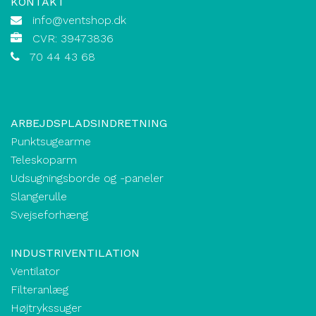
KONTAKT
info@ventshop.dk
CVR: 39473836
70 44 43 68
ARBEJDSPLADSINDRETNING
Punktsugearme
Teleskoparm
Udsugningsborde og -paneler
Slangerulle
Svejseforhæng
INDUSTRIVENTILATION
Ventilator
Filteranlæg
Højtrykssuger