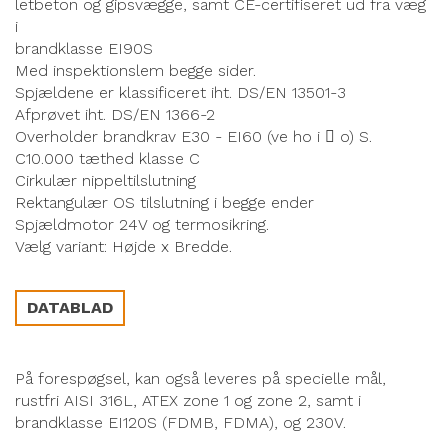
letbeton og gipsvægge, samt CE-certifiseret ud fra væg
i
brandklasse EI90S
Med inspektionslem begge sider.
Spjældene er klassificeret iht. DS/EN 13501-3
Afprøvet iht. DS/EN 1366-2
Overholder brandkrav E30 - EI60 (ve ho i  o) S.
C10.000 tæthed klasse C
Cirkulær nippeltilslutning
Rektangulær OS tilslutning i begge ender
Spjældmotor 24V og termosikring.
Vælg variant: Højde x Bredde.
DATABLAD
På forespøgsel, kan også leveres på specielle mål,
rustfri AISI 316L, ATEX zone 1 og zone 2, samt i
brandklasse EI120S (FDMB, FDMA), og 230V.