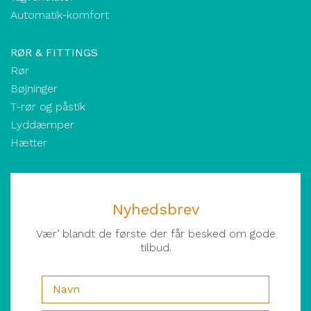
Automatik-komfort
RØR & FITTINGS
Rør
Bøjninger
T-rør og påstik
Lyddæmper
Hætter
Nyhedsbrev
Vær’ blandt de første der får besked om gode
tilbud.