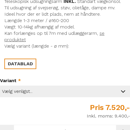
Teleskopisk udsugningsarm
INKL.
Standart vægkonsol.
Til udsugning af svejserøg, støv, olietåge, dampe mv.
Ideel hvor der er lidt plads, nem at håndtere.
Længde 1-3 meter / ø160-200
Vægt: 10-14kg afhængig af model.
Kan forlænges op til 7m med udlæggerarm,
se
produktet
Vælg variant (længde - ø mm):
DATABLAD
Variant
*
Pris
7.520,-
Inkl. moms:
9.400,-