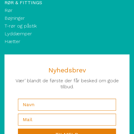
RØR & FITTINGS
Rør
Bøjninger
T-rør og påstik
Lyddæmper
Hætter
Nyhedsbrev
Vær’ blandt de første der får besked om gode
tilbud.