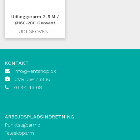
Udlæggerarm 2-5 M /
Ø160-200 Geovent
UDLGEOVENT
KONTAKT
info@ventshop.dk
CVR: 39473836
70 44 43 68
ARBEJDSPLADSINDRETNING
Punktsugearme
Teleskoparm