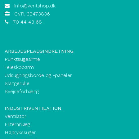
info@ventshop.dk
CVR: 39473836
70 44 43 68
ARBEJDSPLADSINDRETNING
Punktsugearme
Teleskoparm
Udsugningsborde og -paneler
Slangerulle
Svejseforhæng
INDUSTRIVENTILATION
Ventilator
Filteranlæg
Højtrykssuger