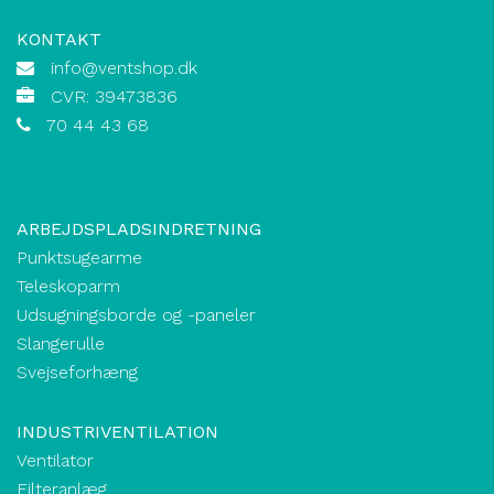
KONTAKT
info@ventshop.dk
CVR: 39473836
70 44 43 68
ARBEJDSPLADSINDRETNING
Punktsugearme
Teleskoparm
Udsugningsborde og -paneler
Slangerulle
Svejseforhæng
INDUSTRIVENTILATION
Ventilator
Filteranlæg